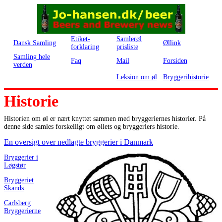
Etiket-
Samlerøl
Dansk Samling
Øllink
forklaring
prisliste
Samling hele
Faq
Mail
Forsiden
verden
Leksion om øl
Bryggerihistorie
Historie
Historien om øl er nært knyttet sammen med bryggeriernes historier. På
denne side samles forskelligt om øllets og bryggeriers historie.
En oversigt over nedlagte bryggerier i Danmark
Bryggerier i
Løgstør
Bryggeriet
Skands
Carlsberg
Bryggerierne