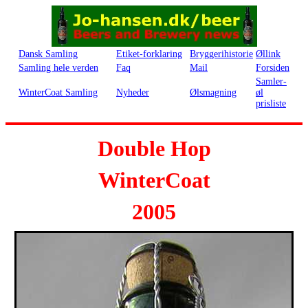
Dansk Samling
Etiket-forklaring
Bryggerihistorie
Øllink
Samling hele verden
Faq
Mail
Forsiden
Samler-
WinterCoat Samling
Nyheder
Ølsmagning
øl
prisliste
Double Hop
WinterCoat
2005