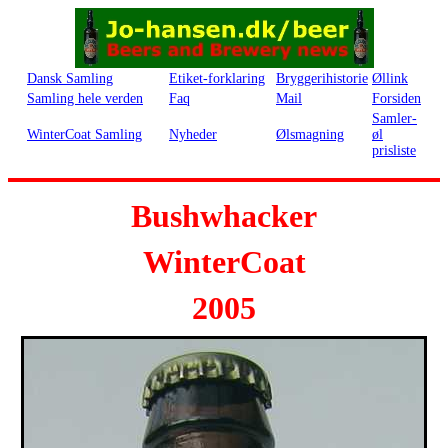
Dansk Samling
Etiket-forklaring
Bryggerihistorie
Øllink
Samling hele verden
Faq
Mail
Forsiden
Samler-
WinterCoat Samling
Nyheder
Ølsmagning
øl
prisliste
Bushwhacker
WinterCoat
2005