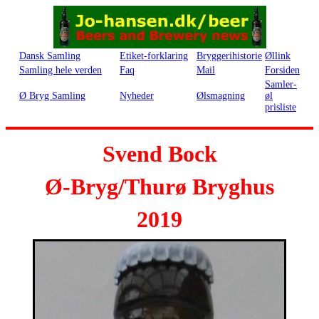
Dansk Samling
Etiket-forklaring
Bryggerihistorie
Øllink
Samling hele verden
Faq
Mail
Forsiden
Samler-
Ø Bryg Samling
Nyheder
Ølsmagning
øl
prisliste
Svend Bock
Ø-Bryg/Thurø Bryghus
2019